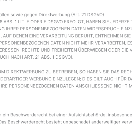
llen sowie gegen Direktwerbung (Art. 21 DSGVO)
BS. 1 LIT. E ODER F DSGVO ERFOLGT, HABEN SIE JEDERZEI
NG IHRER PERSONENBEZOGENEN DATEN WIDERSPRUCH EINZUL
E, AUF DENEN EINE VERARBEITUNG BERUHT, ENTNEHMEN SI
 PERSONENBEZOGENEN DATEN NICHT MEHR VERARBEITEN, E
NTERESSEN, RECHTE UND FREIHEITEN ÜBERWIEGEN ODER DI
H NACH ART. 21 ABS. 1 DSGVO).
M DIREKTWERBUNG ZU BETREIBEN, SO HABEN SIE DAS RECH
RARTIGER WERBUNG EINZULEGEN; DIES GILT AUCH FÜR DA
 IHRE PERSONENBEZOGENEN DATEN ANSCHLIESSEND NICHT
 ein Beschwerderecht bei einer Aufsichtsbehörde, insbesondere
Das Beschwerderecht besteht unbeschadet anderweitiger verwal