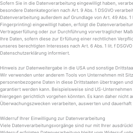
Sofern Sie in die Datenverarbeitung eingewilligt haben, verarb
besondere Datenkategorien nach Art. 9 Abs. 1 DSGVO verarbeite
Datenverarbeitung außerdem auf Grundlage von Art. 49 Abs. 1 li
Fingerprinting) eingewilligt haben, erfolgt die Datenverarbeitu
Vertragserfüllung oder zur Durchführung vorvertraglicher Maßna
Ihre Daten, sofern diese zur Erfüllung einer rechtlichen Verpfl
unseres berechtigten Interesses nach Art. 6 Abs. 1 lit. f DSGV
Datenschutzerklärung informiert.
Hinweis zur Datenweitergabe in die USA und sonstige Drittsta
Wir verwenden unter anderem Tools von Unternehmen mit Sitz i
personenbezogene Daten in diese Drittstaaten übertragen und 
garantiert werden kann. Beispielsweise sind US-Unternehmen 
hiergegen gerichtlich vorgehen könnten. Es kann daher nicht 
Überwachungszwecken verarbeiten, auswerten und dauerhaft spe
Widerruf Ihrer Einwilligung zur Datenverarbeitung
Viele Datenverarbeitungsvorgänge sind nur mit Ihrer ausdrückli
Widerruf erfolgten Datenverarbeitung bleibt vom Widerruf unb